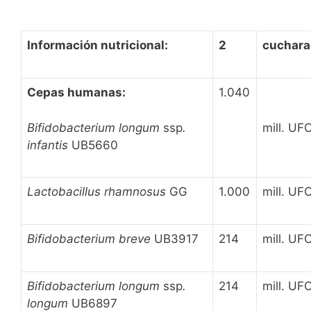
Información nutricional:
2
cuchara
Cepas humanas:
1.040
Bifidobacterium longum
ssp
.
mill. UF
infantis
UB5660
Lactobacillus rhamnosus
GG
1.000
mill. UF
Bifidobacterium breve
UB3917
214
mill. UF
Bifidobacterium longum
ssp
.
214
mill. UF
longum
UB6897