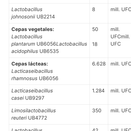
Lactobacillus
8
mill. UF
johnosonii
UB2214
Cepas vegetales:
50
mill.
Lactobacillus
UFCmill.
plantarum
UB6056
Lactobacillus
UFC
18
acidophilus
UB6535
Cepas lácteas:
6.628
mill. UF
Lacticaseibacillus
rhamnosus
UB6056
Lacticaseibacillus
1.284
mill. UF
casei
UB9297
Limosilactobacillus
350
mill. UF
reuteri
UB4772
Lactobacillus
42
mill. UF