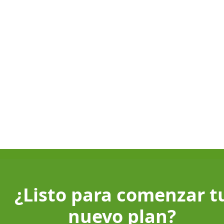
CONSULTA ONLINE
📍
Clínica Gares Nutrición
Calle Isabel II, 22, 1º · 39002, Santander
📞
Teléfono Directo
633 24 14 97
✉️
Correo Electrónico
info@garesnutricion.com
¿Listo para comenzar t
nuevo plan?