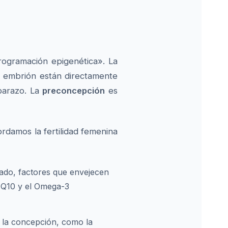
rogramación epigenética». La
el embrión están directamente
barazo. La
preconcepción
es
rdamos la fertilidad femenina
rado, factores que envejecen
 Q10 y el Omega-3
n la concepción, como la