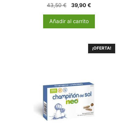
43,50
€
39,90
€
Añadir al carrito
¡OFERTA!